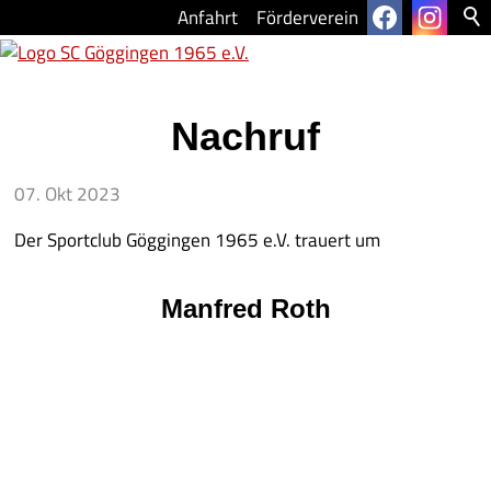
Anfahrt
Förderverein
FUSSBALL
Nachruf
1. MANNSCHAFT
07. Okt 2023
2. MANNSCHAFT
Der Sportclub Göggingen 1965 e.V. trauert um
A-JUGEND
B-JUGEND
Manfred Roth
C-JUGEND
D-JUGEND
F-JUGEND
BAMBINI